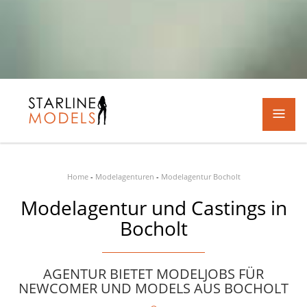
Home
-
Modelagenturen
-
Modelagentur Bocholt
Modelagentur und Castings in
Bocholt
AGENTUR BIETET MODELJOBS FÜR
NEWCOMER UND MODELS AUS BOCHOLT