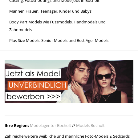
Casting, Fotoshootings und Modeljobs in Bocholt
Männer, Frauen, Teenager, Kinder und Babys
Body Part Models wie Fussmodels, Handmodels und
Zahnmodels
Plus Size Models, Senior Models und Best Ager Models
Ihre Region:
Modelagentur Bocholt
//
Models Bocholt
Zahlreiche weitere weibliche und männliche Foto-Models & Sedcards