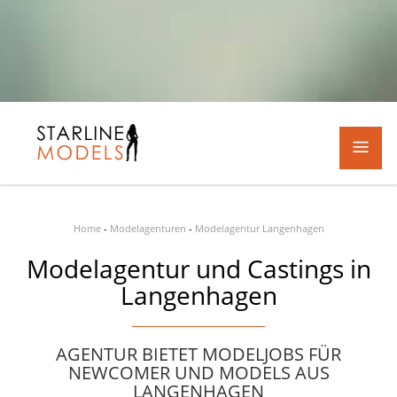
Home
-
Modelagenturen
-
Modelagentur Langenhagen
Modelagentur und Castings in
Langenhagen
AGENTUR BIETET MODELJOBS FÜR
NEWCOMER UND MODELS AUS
LANGENHAGEN