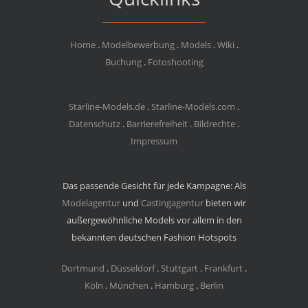
Home
.
Modelbewerbung
.
Models
.
Wiki
.
Buchung
.
Fotoshooting
Starline-Models.de
.
Starline-Models.com
.
Datenschutz
.
Barrierefreiheit
.
Bildrechte
.
Impressum
Das passende Gesicht für jede Kampagne: Als
Modelagentur
und
Castingagentur
bieten wir
außergewöhnliche Models vor allem in den
bekannten deutschen Fashion Hotspots
Dortmund
.
Düsseldorf
.
Stuttgart
.
Frankfurt
.
Köln
.
München
.
Hamburg
.
Berlin