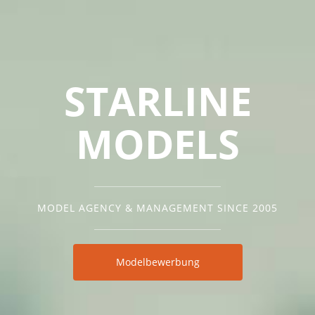
STARLINE
MODELS
MODEL AGENCY & MANAGEMENT SINCE 2005
Modelbewerbung