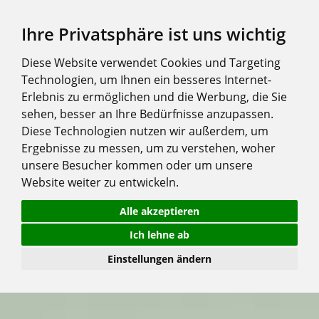
Ihre Privatsphäre ist uns wichtig
Diese Website verwendet Cookies und Targeting
Technologien, um Ihnen ein besseres Internet-
Erlebnis zu ermöglichen und die Werbung, die Sie
sehen, besser an Ihre Bedürfnisse anzupassen.
Diese Technologien nutzen wir außerdem, um
Ergebnisse zu messen, um zu verstehen, woher
unsere Besucher kommen oder um unsere
Website weiter zu entwickeln.
Alle akzeptieren
Ich lehne ab
Einstellungen ändern