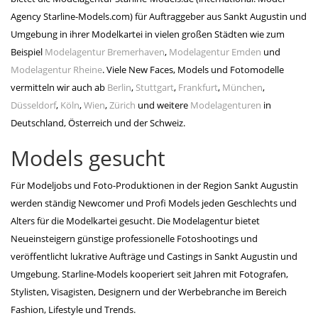
Agency Starline-Models.com) für Auftraggeber aus Sankt Augustin und
Umgebung in ihrer Modelkartei in vielen großen Städten wie zum
Beispiel
Modelagentur Bremerhaven
,
Modelagentur Emden
und
Modelagentur Rheine
. Viele New Faces, Models und Fotomodelle
vermitteln wir auch ab
Berlin
,
Stuttgart
,
Frankfurt
,
München
,
Düsseldorf
,
Köln
,
Wien
,
Zürich
und weitere
Modelagenturen
in
Deutschland, Österreich und der Schweiz.
Models gesucht
Für Modeljobs und Foto-Produktionen in der Region Sankt Augustin
werden ständig Newcomer und Profi Models jeden Geschlechts und
Alters für die Modelkartei gesucht. Die Modelagentur bietet
Neueinsteigern günstige professionelle Fotoshootings und
veröffentlicht lukrative Aufträge und Castings in Sankt Augustin und
Umgebung. Starline-Models kooperiert seit Jahren mit Fotografen,
Stylisten, Visagisten, Designern und der Werbebranche im Bereich
Fashion, Lifestyle und Trends.