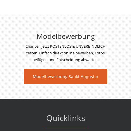
Modelbewerbung
Chancen jetzt KOSTENLOS & UNVERBINDLICH
testen! Einfach direkt online bewerben, Fotos
beifügen und Entscheidung abwarten.
Modelbewerbung Sankt Augustin
Quicklinks